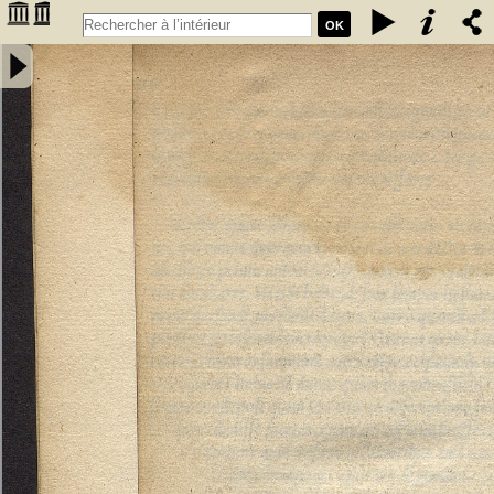
OK
Annotatiunculae Sebastiani Montui artium, ac medicinae doctoris in
errata recentiorum medicorum per Leonardum Fuchsium germanum
collecta. Apologetica epistola pro defensione Arabum a domino
Bernardo Unger Germano composita - Monteux, Sébastien de
(15..-15..). Auteur