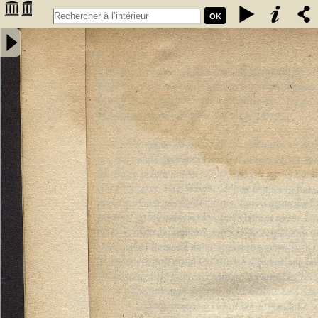
OK
Annotatiunculae Sebastiani Montui artium, ac medicinae doctoris in
errata recentiorum medicorum per Leonardum Fuchsium germanum
collecta. Apologetica epistola pro defensione Arabum a domino
Bernardo Unger Germano composita - Monteux, Sébastien de
(15..-15..). Auteur