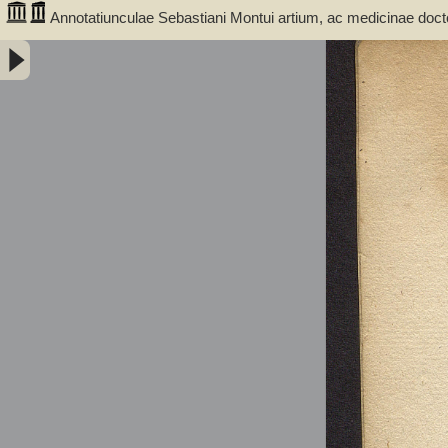
Annotatiunculae Sebastiani Montui artium, ac medicinae do
collecta. Apologetica epistola pro defensione Arabum a dom
Auteur