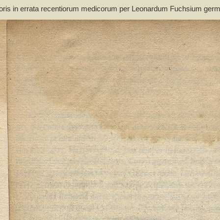
ctoris in errata recentiorum medicorum per Leonardum Fuchsium ge
ino Bernardo Unger Germano composita - Monteux, Sébastien de (15..-