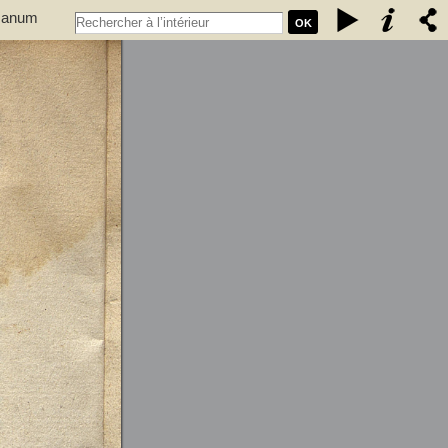
rmanum
OK
15..).