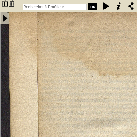
OK
Annotatiunculae Sebastiani Montui artium, ac medicinae doctoris in
errata recentiorum medicorum per Leonardum Fuchsium germanum
collecta. Apologetica epistola pro defensione Arabum a domino
Bernardo Unger Germano composita - Monteux, Sébastien de
(15..-15..). Auteur