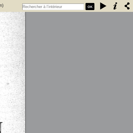
n)
OK