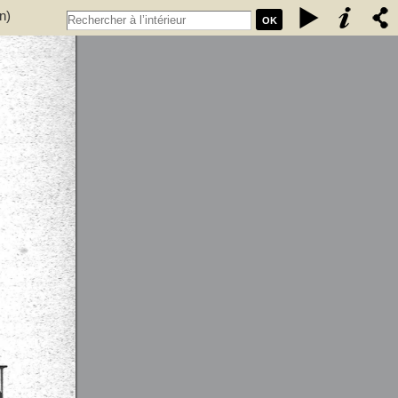
n)
OK