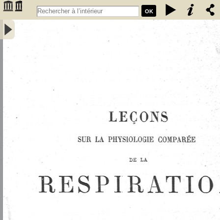
OK
Leçons sur la physiologie comparée de la respiration : professées au
Muséum d'histoire naturelle - Bert, Paul (1833-1886 ; médecin)