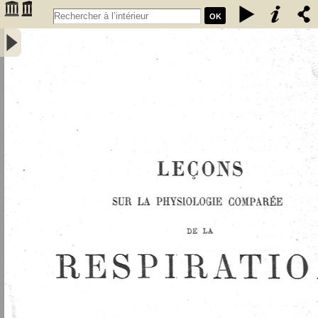
OK
Leçons sur la physiologie comparée de la respiration : professées au
Muséum d'histoire naturelle - Bert, Paul (1833-1886 ; médecin)