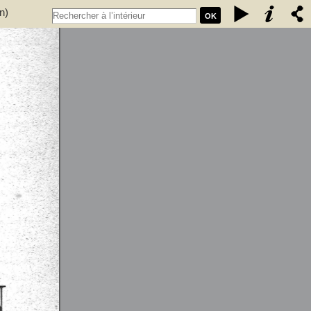
n)
OK