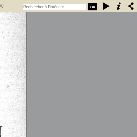
n)
OK