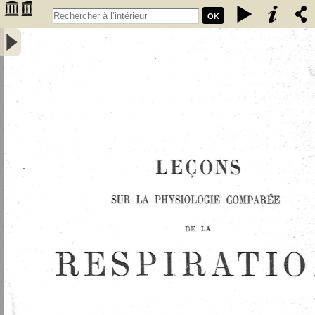
OK
Leçons sur la physiologie comparée de la respiration : professées au
Muséum d'histoire naturelle - Bert, Paul (1833-1886 ; médecin)