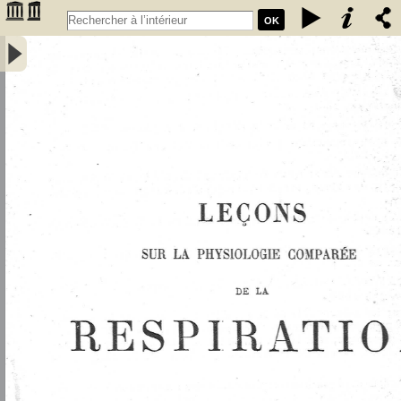
OK
Leçons sur la physiologie comparée de la respiration : professées au
Muséum d'histoire naturelle - Bert, Paul (1833-1886 ; médecin)