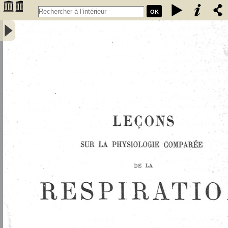
OK
Leçons sur la physiologie comparée de la respiration : professées au
Muséum d'histoire naturelle - Bert, Paul (1833-1886 ; médecin)