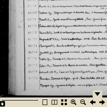
�������
�������
�������
�������
�������
�������
�������
�������
�������
�������
�������
�������
�������