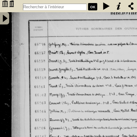
OK
Inventaire des fonds patrimoniaux lettres et sciences des
bibliothèques universitaires de Bordeaux. Registre 46. Numéros
�������
d'inventaire de FR 66156 à FR 67930 - Université de Bordeaux
�������
(1441-1970)
�������
�������
�������
�������
�������
�������
�������
�������