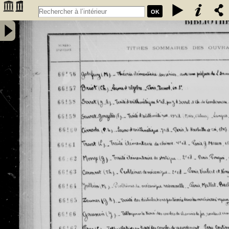
OK
Inventaire des fonds patrimoniaux lettres et sciences des
bibliothèques universitaires de Bordeaux. Registre 46. Numéros
�������
d'inventaire de FR 66156 à FR 67930 - Université de Bordeaux
�������
(1441-1970)
�������
�������
�������
�������
�������
�������
�������
�������