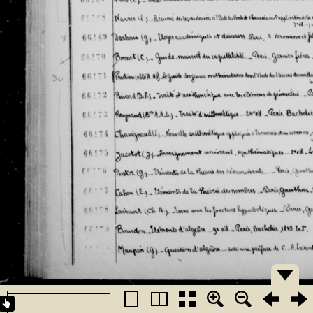
�������
�������
�������
�������
�������
�������
�������
�������
�������
�������
�������
�������
�������