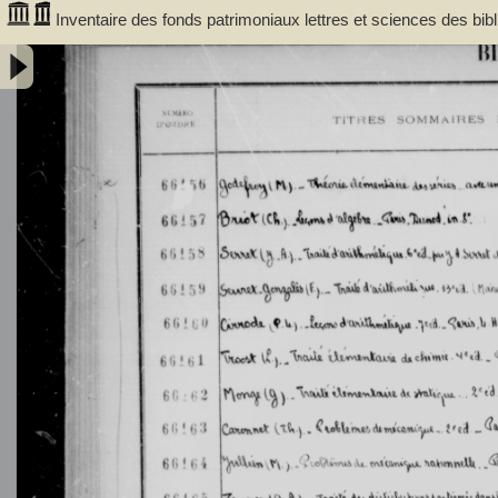
Inventaire des fonds patrimoniaux lettres et sciences des bi
66156 à FR 67930 - Université de Bordeaux (1441-1970)