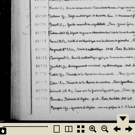
�������
�������
�������
�������
�������
�������
�������
�������
�������
�������
�������
�������
�������