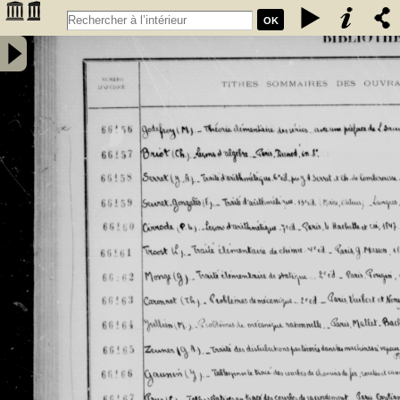
OK
Inventaire des fonds patrimoniaux lettres et sciences des
bibliothèques universitaires de Bordeaux. Registre 46. Numéros
�������
d'inventaire de FR 66156 à FR 67930 - Université de Bordeaux
�������
(1441-1970)
�������
�������
�������
�������
�������
�������
�������
�������