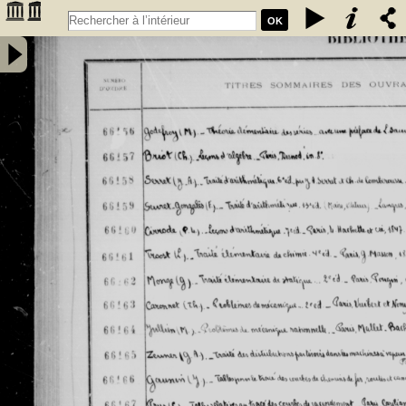
OK
Inventaire des fonds patrimoniaux lettres et sciences des
bibliothèques universitaires de Bordeaux. Registre 46. Numéros
�������
d'inventaire de FR 66156 à FR 67930 - Université de Bordeaux
�������
(1441-1970)
�������
�������
�������
�������
�������
�������
�������
�������