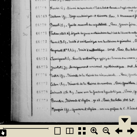
�������
�������
�������
�������
�������
�������
�������
�������
�������
�������
�������
�������
�������