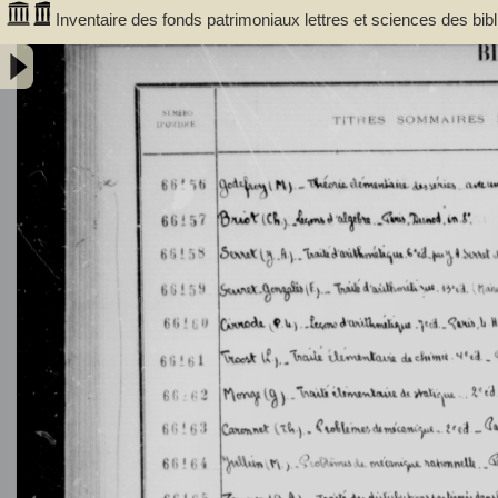
Inventaire des fonds patrimoniaux lettres et sciences des bi
66156 à FR 67930 - Université de Bordeaux (1441-1970)