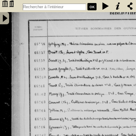
OK
Inventaire des fonds patrimoniaux lettres et sciences des
bibliothèques universitaires de Bordeaux. Registre 46. Numéros
�������
d'inventaire de FR 66156 à FR 67930 - Université de Bordeaux
�������
(1441-1970)
�������
�������
�������
�������
�������
�������
�������
�������