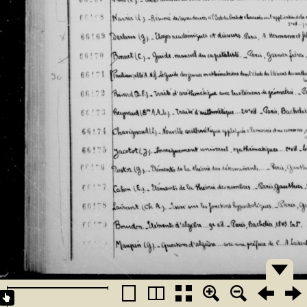
�������
�������
�������
�������
�������
�������
�������
�������
�������
�������
�������
�������
�������