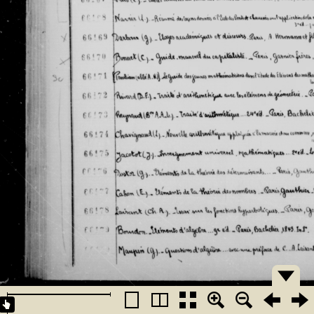
�������
�������
�������
�������
�������
�������
�������
�������
�������
�������
�������
�������
�������