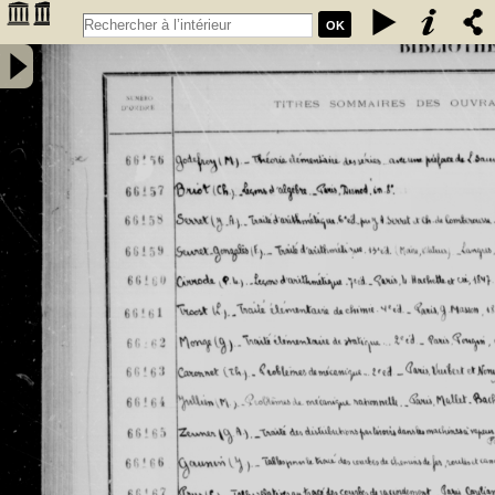
OK
Inventaire des fonds patrimoniaux lettres et sciences des
bibliothèques universitaires de Bordeaux. Registre 46. Numéros
�������
d'inventaire de FR 66156 à FR 67930 - Université de Bordeaux
�������
(1441-1970)
�������
�������
�������
�������
�������
�������
�������
�������