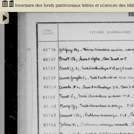
Inventaire des fonds patrimoniaux lettres et sciences des bi
66156 à FR 67930 - Université de Bordeaux (1441-1970)