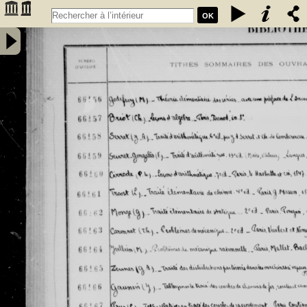
OK
Inventaire des fonds patrimoniaux lettres et sciences des
bibliothèques universitaires de Bordeaux. Registre 46. Numéros
�������
d'inventaire de FR 66156 à FR 67930 - Université de Bordeaux
�������
(1441-1970)
�������
�������
�������
�������
�������
�������
�������
�������