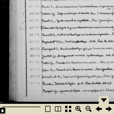
�������
�������
�������
�������
�������
�������
�������
�������
�������
�������
�������
�������
�������