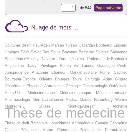
de 544
Page suivante
Nuage de mots ...
Coutume
Béarn
Pau
Agen
Marsan
Tursan
Gabardan
Bordeaux
Labourd
Limoges
Saint-Sever
Dax
Soule
Bayonne
Bergerac
Saintes
Saintonge
Saint-Jean d'Angély
Navarre
Fors
Jésuites
Parlement de Bordeaux
Angoulême
Bazas
Privilèges
Poitou
Vin
Landes
Gascogne
Peste
Jurisprudence
Anatomie
Chanson
Manuel scolaire
Fumel
Cadillac
Bourg-sur-Gironde
Orléans
Bourges
Tours
Chirurgie
Atlas
Gintrac
Obstétrique
Physique
Astronomie
Géologie
Ophtalmologie
Ostéologie
Etats-Unis
Médecine arabe
Médecine grecque
Médecine romaine
Pharmacologie
Mer
Castelnau-en-Médoc
Marais
Nuremberg
Worms
Montagne
Suisse
Mont-de-Marsan
Alchimie
Thèse de médecine
Thèse de droit
Botanique
Logarithmes
Arithmétique
Canada
Géométrie
Chimie
Pédagogie
Maroc
Commerce
Paysagisme
Dermatologie