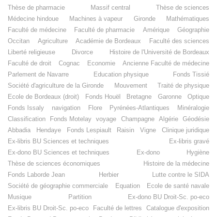
Thèse de pharmacie
Massif central
Thèse de sciences
Médecine hindoue
Machines à vapeur
Gironde
Mathématiques
Faculté de médecine
Faculté de pharmacie
Amérique
Géographie
Occitan
Agriculture
Académie de Bordeaux
Faculté des sciences
Liberté religieuse
Divorce
Histoire de l'Université de Bordeaux
Faculté de droit
Cognac
Economie
Ancienne Faculté de médecine
Parlement de Navarre
Education physique
Fonds Tissié
Société d'agriculture de la Gironde
Mouvement
Traité de physique
Ecole de Bordeaux (droit)
Fonds Houël
Bretagne
Garonne
Optique
Fonds Issaly
navigation
Flore
Pyrénées-Atlantiques
Minéralogie
Classification
Fonds Motelay
voyage
Champagne
Algérie
Géodésie
Abbadia
Hendaye
Fonds Lespiault
Raisin
Vigne
Clinique juridique
Ex-libris BU Sciences et techniques
Ex-libris gravé
Ex-dono BU Sciences et techniques
Ex-dono
Hygiène
Thèse de sciences économiques
Histoire de la médecine
Fonds Laborde Jean
Herbier
Lutte contre le SIDA
Société de géographie commerciale
Equation
Ecole de santé navale
Musique
Partition
Ex-dono BU Droit-Sc. po-eco
Ex-libris BU Droit-Sc. po-eco
Faculté de lettres
Catalogue d'exposition