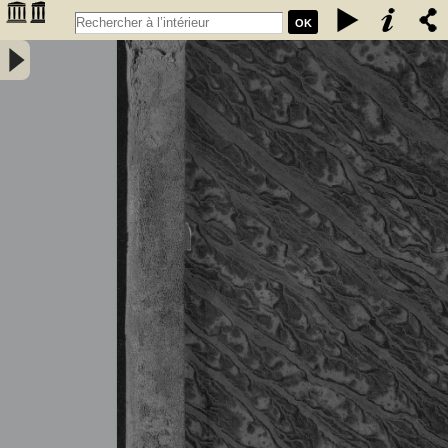
OK
Tableau général du commerce de la France avec ses colonies et les
puissances étrangères ... - Année 1836 - France. Direction générale
des douanes. Auteur