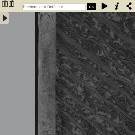
OK
Tableau général du commerce de la France avec ses colonies et les
puissances étrangères ... - Année 1836 - France. Direction générale
des douanes. Auteur