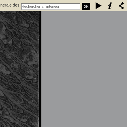
énérale des
OK