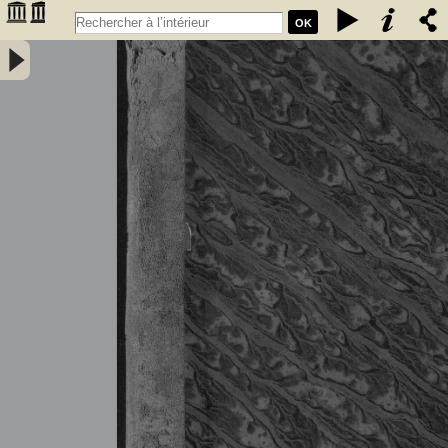
OK
Tableau général du commerce de la France avec ses colonies et les
puissances étrangères ... - Année 1836 - France. Direction générale
des douanes. Auteur