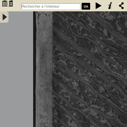
OK
Tableau général du commerce de la France avec ses colonies et les
puissances étrangères ... - Année 1836 - France. Direction générale
des douanes. Auteur