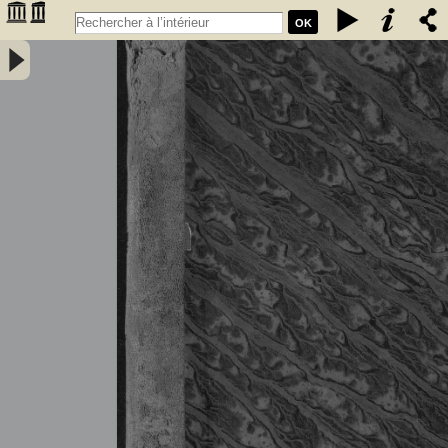
OK
Tableau général du commerce de la France avec ses colonies et les
puissances étrangères ... - Année 1836 - France. Direction générale
des douanes. Auteur