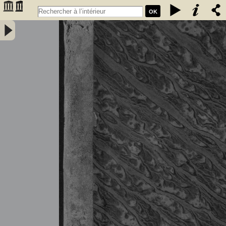
OK
Tableau général du commerce de la France avec ses colonies et les
puissances étrangères ... - Année 1836 - France. Direction générale
des douanes. Auteur