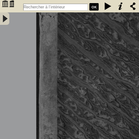
OK
Tableau général du commerce de la France avec ses colonies et les
puissances étrangères ... - Année 1836 - France. Direction générale
des douanes. Auteur