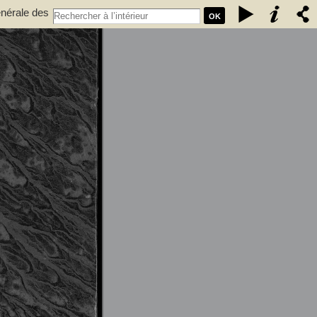
énérale des
OK