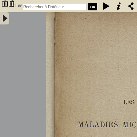
Les
OK
maladies microbiennes des vins : fermentation alcoolique, maladies
microbiennes, casse des vins, hygiène du vin, traitements des vins
malades / par A. Bouffard,... - Bouffard, A. (18XX-.... ; œnologue).
Auteur