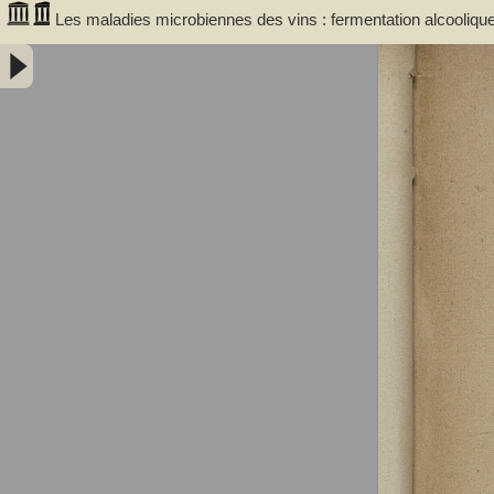
Les maladies microbiennes des vins : fermentation alcoolique
malades / par A. Bouffard,... - Bouffard, A. (18XX-.... ; œnolo