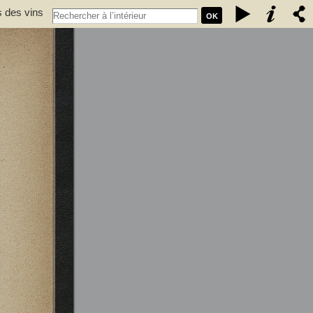
s des vins
OK