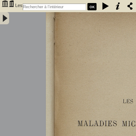
Les
OK
maladies microbiennes des vins : fermentation alcoolique, maladies
microbiennes, casse des vins, hygiène du vin, traitements des vins
malades / par A. Bouffard,... - Bouffard, A. (18XX-.... ; œnologue).
Auteur