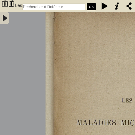
Les
OK
maladies microbiennes des vins : fermentation alcoolique, maladies
microbiennes, casse des vins, hygiène du vin, traitements des vins
malades / par A. Bouffard,... - Bouffard, A. (18XX-.... ; œnologue).
Auteur