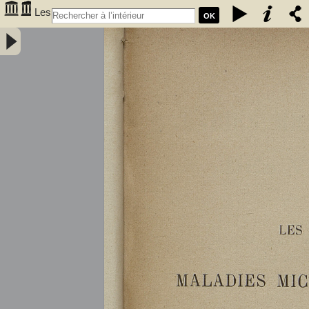
Les
OK
maladies microbiennes des vins : fermentation alcoolique, maladies
microbiennes, casse des vins, hygiène du vin, traitements des vins
malades / par A. Bouffard,... - Bouffard, A. (18XX-.... ; œnologue).
Auteur