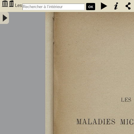
Les
OK
maladies microbiennes des vins : fermentation alcoolique, maladies
microbiennes, casse des vins, hygiène du vin, traitements des vins
malades / par A. Bouffard,... - Bouffard, A. (18XX-.... ; œnologue).
Auteur