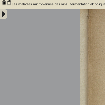
Les maladies microbiennes des vins : fermentation alcoolique
malades / par A. Bouffard,... - Bouffard, A. (18XX-.... ; œnolo