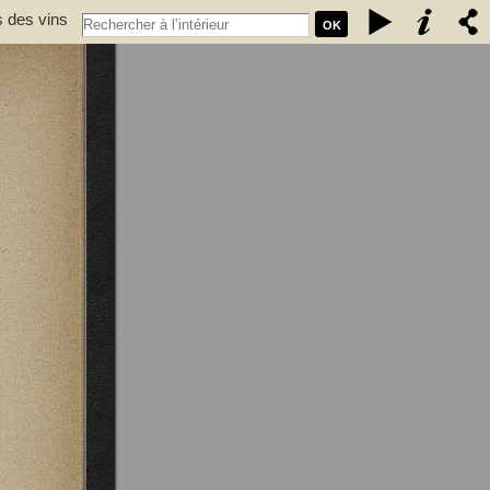
s des vins
OK