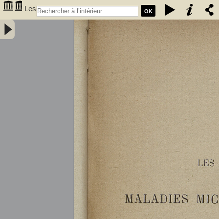
Les
OK
maladies microbiennes des vins : fermentation alcoolique, maladies
microbiennes, casse des vins, hygiène du vin, traitements des vins
malades / par A. Bouffard,... - Bouffard, A. (18XX-.... ; œnologue).
Auteur