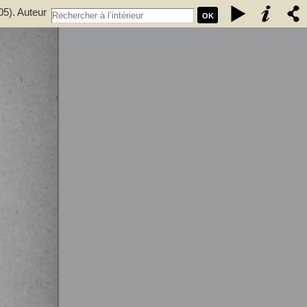
05). Auteur
OK