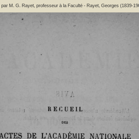
 par M. G. Rayet, professeur à la Faculté - Rayet, Georges (1839-19