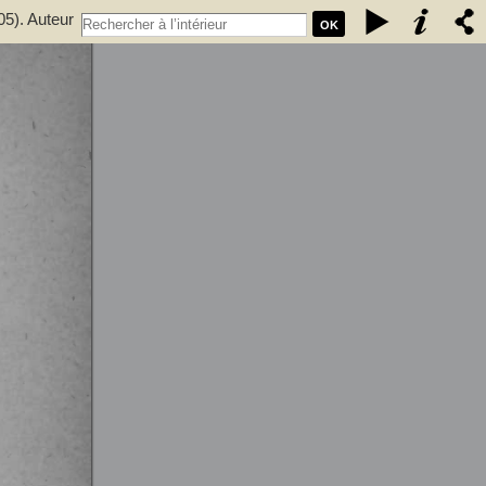
05). Auteur
OK