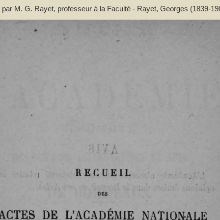
 par M. G. Rayet, professeur à la Faculté - Rayet, Georges (1839-19