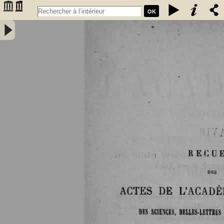
OK
Histoire de la Faculté des sciences de Bordeaux (1838-1894) par M.
G. Rayet, professeur à la Faculté - Rayet, Georges (1839-1905).
Auteur