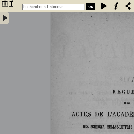
OK
Histoire de la Faculté des sciences de Bordeaux (1838-1894) par M.
G. Rayet, professeur à la Faculté - Rayet, Georges (1839-1905).
Auteur