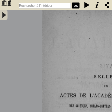
OK
Histoire de la Faculté des sciences de Bordeaux (1838-1894) par M.
G. Rayet, professeur à la Faculté - Rayet, Georges (1839-1905).
Auteur