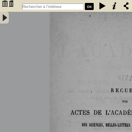
OK
Histoire de la Faculté des sciences de Bordeaux (1838-1894) par M.
G. Rayet, professeur à la Faculté - Rayet, Georges (1839-1905).
Auteur