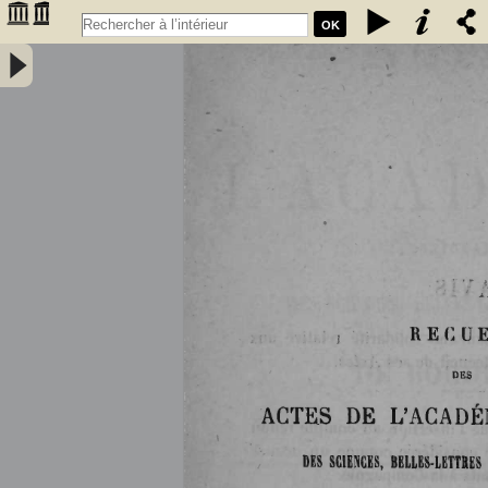
OK
Histoire de la Faculté des sciences de Bordeaux (1838-1894) par M.
G. Rayet, professeur à la Faculté - Rayet, Georges (1839-1905).
Auteur