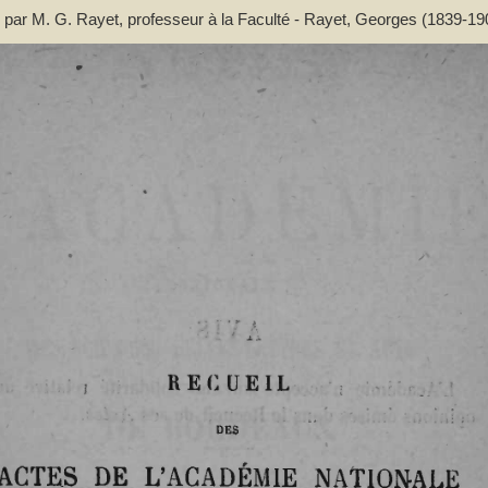
 par M. G. Rayet, professeur à la Faculté - Rayet, Georges (1839-19