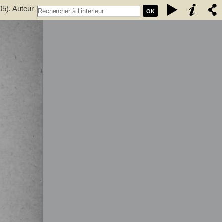
05). Auteur
OK