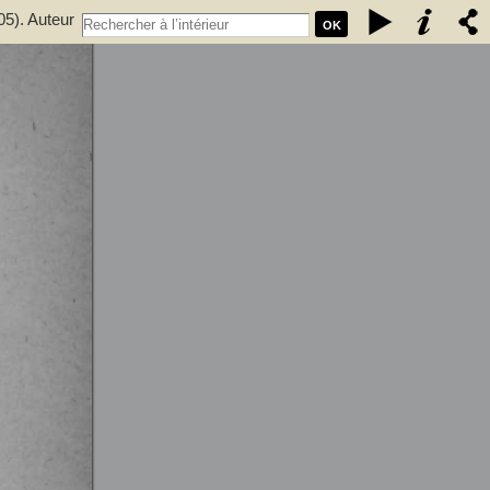
05). Auteur
OK