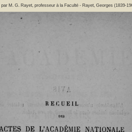
 par M. G. Rayet, professeur à la Faculté - Rayet, Georges (1839-19